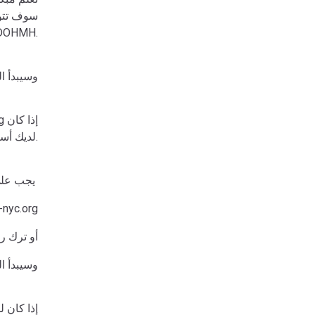
سوف تتوا
الهيئة وDOHMH
وسيبدأ الع
لديك أسئلة.
يجب على الأسر الراغبة في الالتحاق برعاية الأطفال الاتصال بماريا تيريزا سالغادو
nyc.org
(718) 884-0700 114
وسيبدأ الع