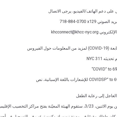
khc أو البريد الإلكتروني
COVI) يرجى متابعة
“COVID” to 6
الإسبانية، نص COVIDSP” to 692-692"
لعاجل إلى رعاية الطفل