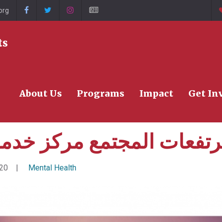
org
>
ts
About Us
Programs
Impact
Get In
كينجز بريدج مرتفعات المجت
رتفعات المجتمع مركز خدما
020
Mental Health