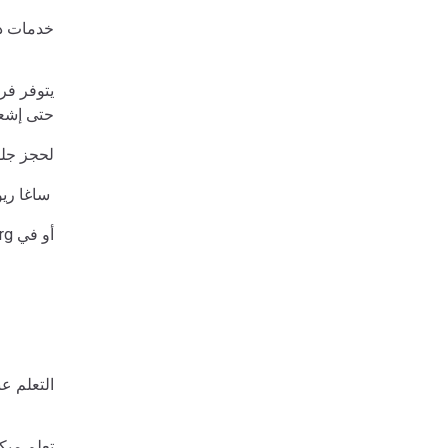
خدمات دع
يتوفر فر
حتى إشعا
لحجز جلس
(718) 884-0700 ext. 193 ساغا ريو غارسيا واترك رسالة
sgarcia@khcc-nyc.org أو في
التعلم ع
تعلم مبك