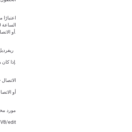
https://www.nycenet.edu/schoolsearch أو الاتصال بالرقم 311.
كبار الخدمات هو إعطاء الاستيلاء على وجبات الطعام والذهاب لكبار السن لالتقاط في المركز RSS-ريفرديل
إذا كان هناك كبار السن في حاجة إلى الغداء أو غيرها من الخدمات يرجى إعلامنا حتى نتمكن من المساعدة.
mschustack@rssny.org<mailto:mschustack@rssny.org> الاتصال
718.884.5900 أو الات
مورد مخز
V8/edit