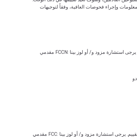
معلومات وإجراء فحوصات العافية، وفقاً لتوجيهات
مقدمي FCCN: سيتم إغلاقها حتى 31 مارس، عندما سنعيد تقييم. يرجى استشارة مزود و/ أو لوز بينا lpena@khcc-nyc.org إذا كان
مقدمي FCC: سيتم إغلاقها حتى 31 مارس، عندما سنعيد تقييم. يرجى استشارة مزود و/ أو لوز بينا lpena@khcc-nyc.org إذا كان لديك