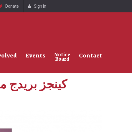
Donate
Sign In
Search
Notice
volved
Events
Contact
Board
كينجز بريدج م