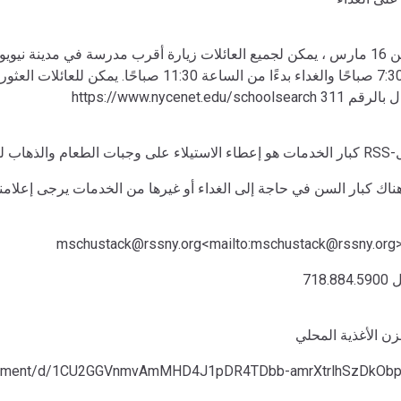
اعتبارًا من 16 مارس ، يمكن لجميع العائلات زيارة أقرب مدرسة في مدينة ن
الساعة 7:30 صباحًا والغداء بدءًا من الساعة 11:30
صال
ن الأغذية المحلي
ocument/d/1CU2GGVnmvAmMHD4J1pDR4TDbb-amrXtrlhSzDkObp