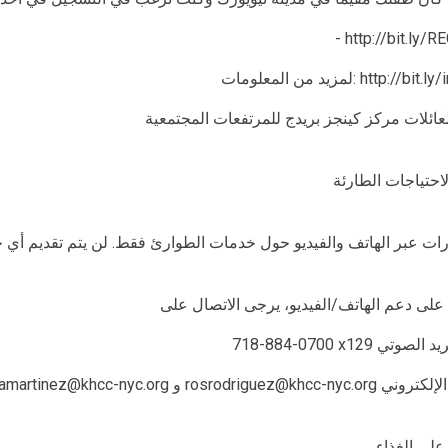
- http://bit.ly/R
مات: http://bit.ly/infoREC
ائلات مركز كينجز بريدج للمرتفعات المجتمعية
لاحتياجات الطارئة
لى دعم الهاتف/الفيديو، يرجى الاتصال على
x وترك البريد الصوتي
rosrodriguez@khcc- أو البريد الإلكتروني
لى الغذاء