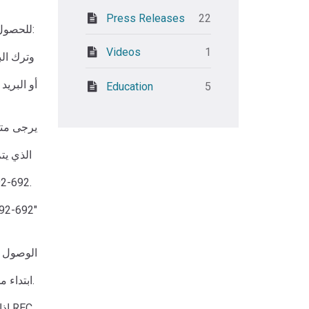
Press Releases
22
للحصول على دعم الهاتف/الفيديو، يرجى الاتصال:
Videos
1
718-884-0700 x129 وترك البريد الصوتي
connect@khcc-nyc.org
Education
5
لمزيد من المعلومات حول الفيروس (D-19
NYC 311 الذي يتم تحديثه
92-692.
للإشعارات باللغة 
الوصول ا
ابتداء من يوم الاثنين، 3/23، ستقوم الهيئة المعيّنة بفتح مراكز التخصيب الإقليمية من 7:30 صباحًا - 6:00 مساءً، الاثنين - الجمعة.
إذا كان طفلك مقيمًا في مدينة نيويورك وكنت ترغب في التسجيل في أحد هذه المراكز، يرجى ملء نموذج التسجيل في REC.