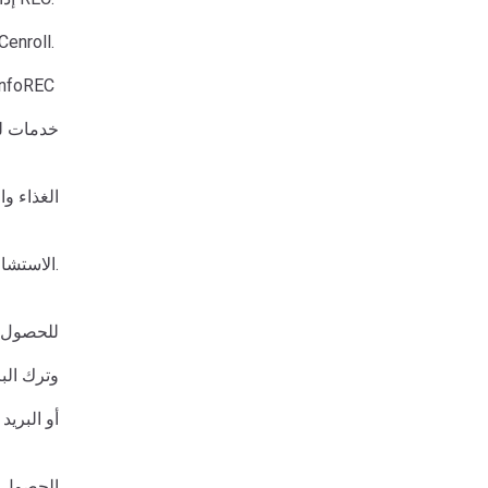
ECenroll.
لمزيد من المعلو
خدمات لع
الغذاء وا
تتوفر KHCConnect الاستشارات عبر الهاتف والفيديو حول خدمات الطوارئ فقط. لن يتم تقديم أي خدمات شخصية حتى إشعار آخر.
للحصول ع
718-884-0700 129
amartinez@khcc-nyc.org و nyc.org
الحصول ع