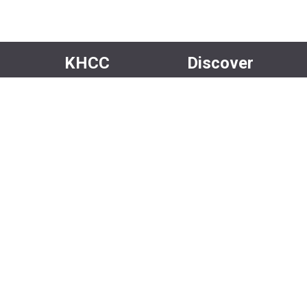
KHCC
Discover
About Us
Events
Our Team
Rentals
Community
Careers
Volunteer
Media
Facebook
Instagram